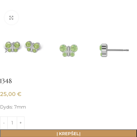
Padidinti
1348
25,00
€
Dydis: 7mm
Į KREPŠELĮ