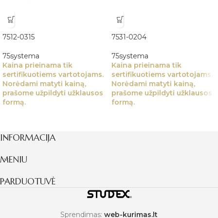
7512-0315
7531-0204
75systema
75systema
Kaina prieinama tik
Kaina prieinama tik
sertifikuotiems vartotojams.
sertifikuotiems vartotojams.
Norėdami matyti kainą,
Norėdami matyti kainą,
prašome užpildyti užklausos
prašome užpildyti užklausos
formą.
formą.
INFORMACIJA
MENIU
PARDUOTUVĖ
Sprendimas:
web-kurimas.lt