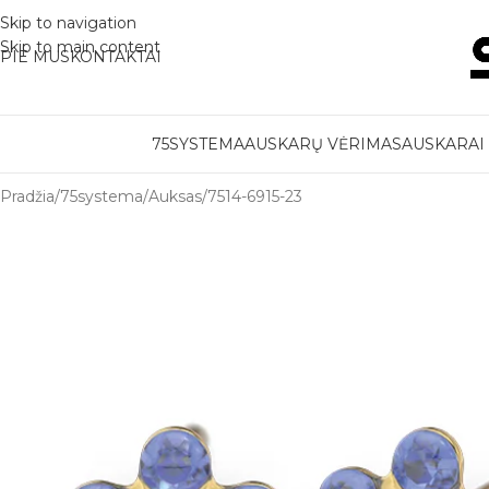
Skip to navigation
Skip to main content
PIE MUS
KONTAKTAI
75SYSTEMA
AUSKARŲ VĖRIMAS
AUSKARAI 
Pradžia
75systema
Auksas
7514-6915-23