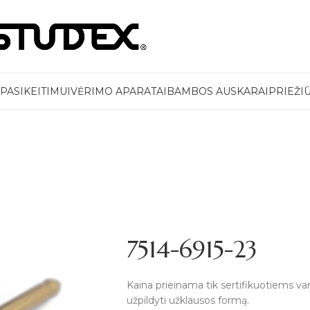
PASIKEITIMUI
VĖRIMO APARATAI
BAMBOS AUSKARAI
PRIEŽI
7514-6915-23
Kaina prieinama tik sertifikuotiems v
užpildyti užklausos formą.