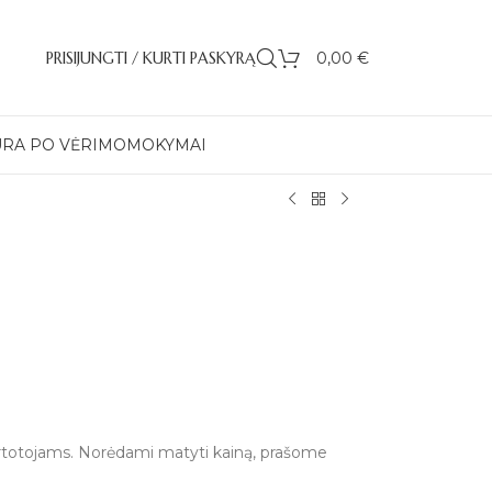
PRISIJUNGTI / KURTI PASKYRĄ
0,00
€
ŪRA PO VĖRIMO
MOKYMAI
artotojams. Norėdami matyti kainą, prašome