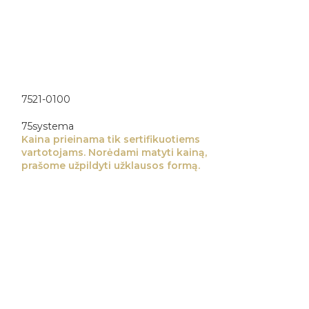
7521-0100
75systema
Kaina prieinama tik sertifikuotiems
vartotojams. Norėdami matyti kainą,
prašome užpildyti užklausos formą.
7522-0400