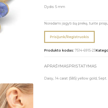
Dydis: 5 mm
Norėdami įsigyti šią prekę, turite prisiju
Prisijunk/Registruokis
Produkto kodas:
7514-6915-23
Katego
APRAŠYMAS
PRISTATYMAS
Daisy, 14 carat (585) yellow gold, Sept