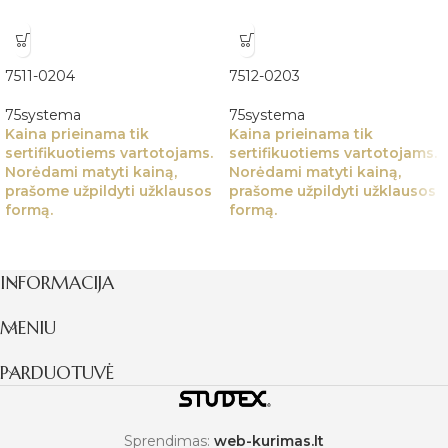
7511-0204
7512-0203
75systema
75systema
Kaina prieinama tik
Kaina prieinama tik
sertifikuotiems vartotojams.
sertifikuotiems vartotojams.
Norėdami matyti kainą,
Norėdami matyti kainą,
prašome užpildyti užklausos
prašome užpildyti užklausos
formą.
formą.
INFORMACIJA
MENIU
PARDUOTUVĖ
Sprendimas:
web-kurimas.lt